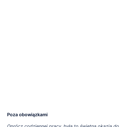
Poza obowiązkami
Oprócz codziennej pracy, była to świetna okazja do