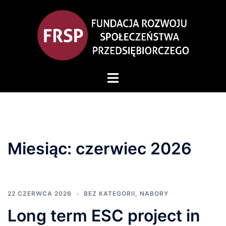
Przejdź
do
treści
Przełącz
menu
Miesiąc:
czerwiec 2026
22 CZERWCA 2026
BEZ KATEGORII
,
NABORY
Long term ESC project in