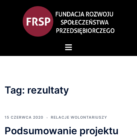
Przejdź
do
treści
Przełącz
menu
Tag:
rezultaty
15 CZERWCA 2020
RELACJE WOLONTARIUSZY
Podsumowanie projektu