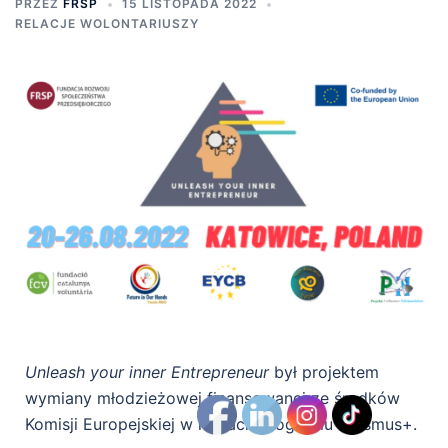
PRZEZ
FRSP
15 LISTOPADA 2022
RELACJE WOLONTARIUSZY
Unleash your inner Entrepreneur
był projektem
wymiany młodzieżowej finansowanej ze środków
Komisji Europejskiej w ramach Programu Erasmus+.