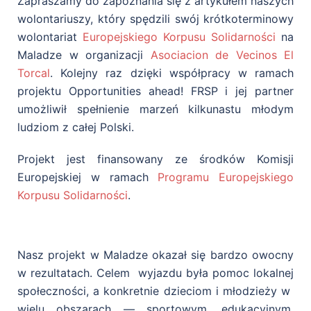
Zapraszamy do zapoznania się z artykułem naszych
wolontariuszy, który spędzili swój krótkoterminowy
wolontariat
Europejskiego Korpusu Solidarności
na
Maladze w organizacji
Asociacion de Vecinos El
Torcal
. Kolejny raz dzięki współpracy w ramach
projektu Opportunities ahead! FRSP i jej partner
umożliwił spełnienie marzeń kilkunastu młodym
ludziom z całej Polski.
Projekt jest finansowany ze środków Komisji
Europejskiej w ramach
Programu Europejskiego
Korpusu Solidarności
.
Nasz projekt w Maladze okazał się bardzo owocny
w rezultatach. Celem wyjazdu była pomoc lokalnej
społeczności, a konkretnie dzieciom i młodzieży w
wielu obszarach — sportowym, edukacyjnym,