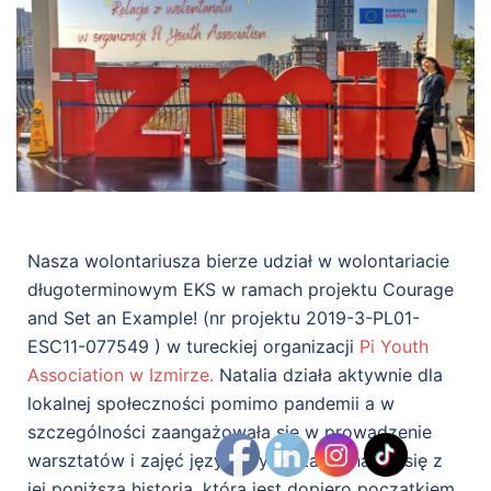
Nasza wolontariusza bierze udział w wolontariacie
długoterminowym EKS w ramach projektu Courage
and Set an Example! (nr projektu 2019-3-PL01-
ESC11-077549 ) w tureckiej organizacji
Pi Youth
Association w Izmirze.
Natalia działa aktywnie dla
lokalnej społeczności pomimo pandemii a w
szczególności zaangażowała się w prowadzenie
warsztatów i zajęć językowych. Zapoznajcie się z
jej poniższą historią, która jest dopiero początkiem