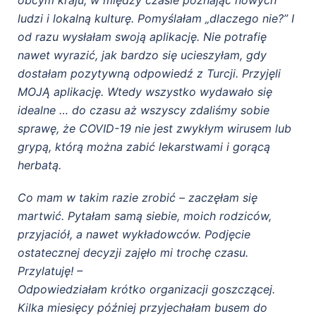
obcym kraju, w między czasie poznając nowych
ludzi i lokalną kulturę. Pomyślałam „dlaczego nie?” I
od razu wysłałam swoją aplikację. Nie potrafię
nawet wyrazić, jak bardzo się ucieszyłam, gdy
dostałam pozytywną odpowiedź z Turcji. Przyjęli
MOJĄ aplikację. Wtedy wszystko wydawało się
idealne … do czasu aż wszyscy zdaliśmy sobie
sprawę, że COVID-19 nie jest zwykłym wirusem lub
grypą, którą można zabić lekarstwami i gorącą
herbatą.
Co mam w takim razie zrobić – zaczęłam się
martwić. Pytałam samą siebie, moich rodziców,
przyjaciół, a nawet wykładowców. Podjęcie
ostatecznej decyzji zajęło mi trochę czasu.
Przylatuję! –
Odpowiedziałam krótko organizacji goszczącej.
Kilka miesięcy później przyjechałam busem do