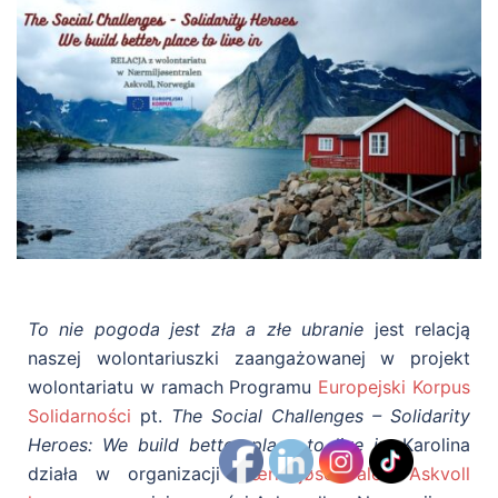
To nie pogoda jest zła a złe ubranie
jest relacją
naszej wolontariuszki zaangażowanej w projekt
wolontariatu w ramach Programu
Europejski Korpus
Solidarności
pt.
The Social Challenges – Solidarity
Heroes: We build better place to live in
. Karolina
działa w organizacji
Nærmiljøsentralen Askvoll