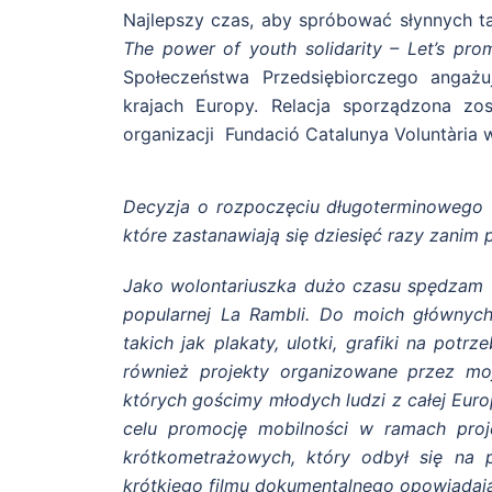
Najlepszy czas, aby spróbować słynnych ta
The power of youth solidarity – Let’s prom
Społeczeństwa Przedsiębiorczego angażu
krajach Europy. Relacja sporządzona zo
organizacji Fundació Catalunya Voluntària w
Decyzja o rozpoczęciu długoterminowego w
które zastanawiają się dziesięć razy zanim 
Jako wolontariuszka dużo czasu spędzam w
popularnej La Rambli. Do moich głównych
takich jak plakaty, ulotki, grafiki na pot
również projekty organizowane przez mo
których gościmy młodych ludzi z całej Eur
celu promocję mobilności w ramach pro
krótkometrażowych, który odbył się na 
krótkiego filmu dokumentalnego opowiadaj