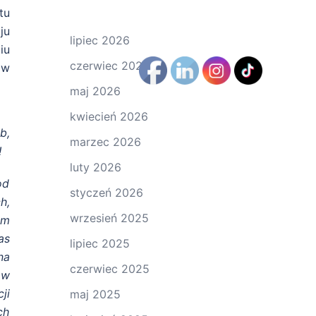
tu
ju
lipiec 2026
iu
czerwiec 2026
 w
maj 2026
kwiecień 2026
b,
marzec 2026
!
luty 2026
od
styczeń 2026
h,
wrzesień 2025
am
as
lipiec 2025
na
czerwiec 2025
ów
ji
maj 2025
ch