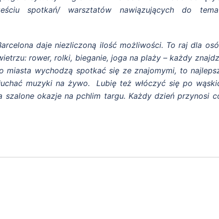
ześciu spotkań/ warsztatów nawiązujących do tema
rcelona daje niezliczoną ilość możliwości. To raj dla osó
etrzu: rower, rolki, bieganie, joga na plaży – każdy znajdz
go miasta wychodzą spotkać się ze znajomymi, to najleps
łuchać muzyki na żywo. Lubię też włóczyć się po wąski
a szalone okazje na pchlim targu. Każdy dzień przynosi c
pas