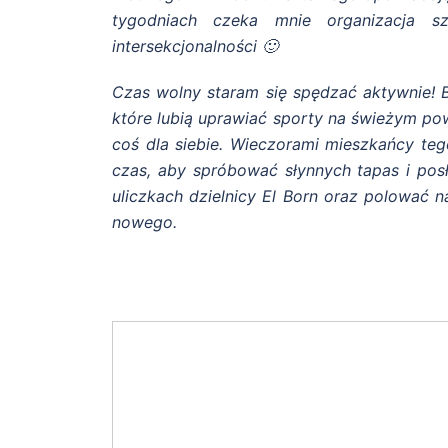
tygodniach czeka mnie organizacja s
intersekcjonalności 🙂
Czas wolny staram się spędzać aktywnie! Ba
które lubią uprawiać sporty na świeżym powi
coś dla siebie. Wieczorami mieszkańcy te
czas, aby spróbować słynnych tapas i pos
uliczkach dzielnicy El Born oraz polować n
nowego.
Najlepszy czas aby spróbować ta