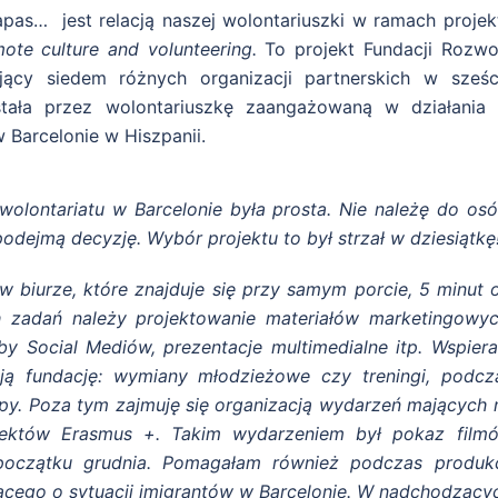
pas… jest relacją naszej wolontariuszki w ramach projek
ote culture and volunteering.
To projekt Fundacji Rozwo
jący siedem różnych organizacji partnerskich w sześc
stała przez wolontariuszkę zaangażowaną w działania
 Barcelonie w Hiszpanii.
olontariatu w Barcelonie była prosta. Nie należę do osó
podejmą decyzję. Wybór projektu to był strzał w dziesiątkę
 biurze, które znajduje się przy samym porcie, 5 minut 
 zadań należy projektowanie materiałów marketingowyc
rzeby Social Mediów, prezentacje multimedialne itp. Wspier
ją fundację: wymiany młodzieżowe czy treningi, podcz
opy. Poza tym zajmuję się organizacją wydarzeń mających 
jektów Erasmus +. Takim wydarzeniem był pokaz film
początku grudnia. Pomagałam również podczas produkc
ącego o sytuacji imigrantów w Barcelonie. W nadchodzący