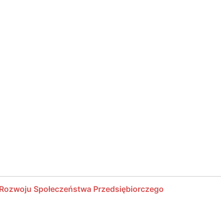
 Rozwoju Społeczeństwa Przedsiębiorczego
epszy czas aby spróbować tapas