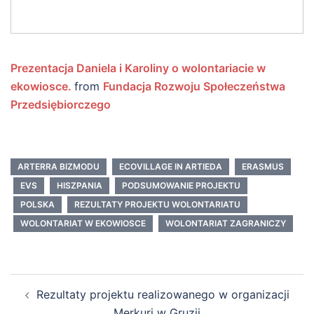
Prezentacja Daniela i Karoliny o wolontariacie w
ekowiosce.
from
Fundacja Rozwoju Społeczeństwa
Przedsiębiorczego
ARTERRA BIZMODU
ECOVILLAGE IN ARTIEDA
ERASMUS
EVS
HISZPANIA
PODSUMOWANIE PROJEKTU
POLSKA
REZULTATY PROJEKTU WOLONTARIATU
WOLONTARIAT W EKOWIOSCE
WOLONTARIAT ZAGRANICZY
Nawigacja
Rezultaty projektu realizowanego w organizacji
wpisu
Merkuri w Gruzji