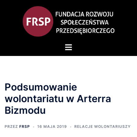
Przejdź
do
treści
Przełącz
menu
Podsumowanie
wolontariatu w Arterra
Bizmodu
PRZEZ
FRSP
16 MAJA 2019
RELACJE WOLONTARIUSZY