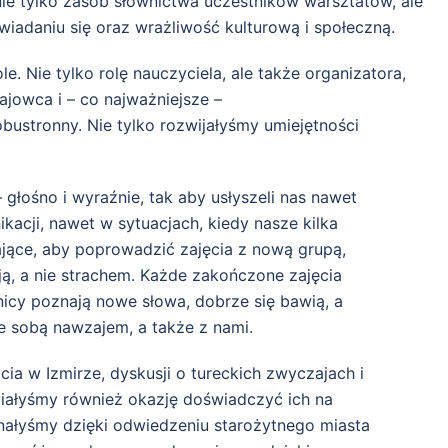
e tylko zasób słownictwa uczestników warsztatów, ale
iadaniu się oraz wrażliwość kulturową i społeczną.
. Nie tylko rolę nauczyciela, ale także organizatora,
jowca i – co najważniejsze –
obustronny. Nie tylko rozwijałyśmy umiejętności
– głośno i wyraźnie, tak aby usłyszeli nas nawet
kacji, nawet w sytuacjach, kiedy nasze kilka
ające, aby poprowadzić zajęcia z nową grupą,
ą, a nie strachem. Każde zakończone zajęcia
nicy poznają nowe słowa, dobrze się bawią, a
e sobą nawzajem, a także z nami.
a w Izmirze, dyskusji o tureckich zwyczajach i
iałyśmy również okazję doświadczyć ich na
oznałyśmy dzięki odwiedzeniu starożytnego miasta