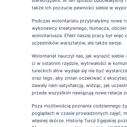
stereotypami. W ten sposób budowałyśmy ni
także ich poczucie pewności siebie w wypow
Podczas wolontariatu przybrałyśmy nowe role
wykonawcy kreatywnego, tłumacza, obcokra
wolontariusza. Efekt naszej pracy był więc 
uczestników warsztatów, ale także swoje.
Wolontariat nauczył nas, jak wyrazić siebie 
ci w ostatnim rzędzie, wytrwałości w komuni
tureckich słów wydaje się nie być wystarcz
oraz tego, aby zmian oczekiwać z ekscytacj
dawały nam satysfakcję, widząc, jak uczest
przede wszystkim nawiązują nowe relacje z
Poza możliwością poznania codziennego życi
poglądach w czasie prowadzonych zajęć, m
własnej skórze. Historię Turcji Egejskiej p