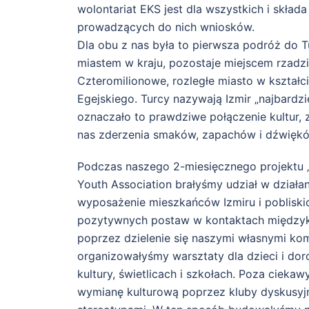
wolontariat EKS jest dla wszystkich i skła
prowadzących do nich wniosków.
Dla obu z nas była to pierwsza podróż do Tu
miastem w kraju, pozostaje miejscem rzadz
Czteromilionowe, rozległe miasto w kształci
Egejskiego. Turcy nazywają Izmir „najbardzi
oznaczało to prawdziwe połączenie kultur,
nas zderzenia smaków, zapachów i dźwięk
Podczas naszego 2-miesięcznego projektu „M
Youth Association brałyśmy udział w działan
wyposażenie mieszkańców Izmiru i pobliskic
pozytywnych postaw w kontaktach międzykul
poprzez dzielenie się naszymi własnymi ko
organizowałyśmy warsztaty dla dzieci i dor
kultury, świetlicach i szkołach. Poza ciek
wymianę kulturową poprzez kluby dyskusyjn