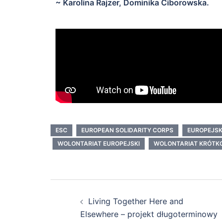
~ Karolina Rajzer, Dominika Ciborowska.
ESC
EUROPEAN SOLIDARITY CORPS
EUROPEJSK
WOLONTARIAT EUROPEJSKI
WOLONTARIAT KRÓTK
Living Together Here and
Elsewhere – projekt długoterminowy