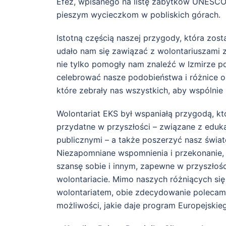
Efez, wpisanego na listę zabytków UNESCO,
pieszym wycieczkom w pobliskich górach.
Istotną częścią naszej przygody, która zosta
udało nam się zawiązać z wolontariuszami 
nie tylko pomogły nam znaleźć w Izmirze po
celebrować nasze podobieństwa i różnice or
które zebrały nas wszystkich, aby wspólnie 
Wolontariat EKS był wspaniałą przygodą, k
przydatne w przyszłości – związane z eduk
publicznymi – a także poszerzyć nasz świa
Niezapomniane wspomnienia i przekonanie, 
szansę sobie i innym, zapewne w przyszłoś
wolontariacie. Mimo naszych różniących si
wolontariatem, obie zdecydowanie polecam
możliwości, jakie daje program Europejskie