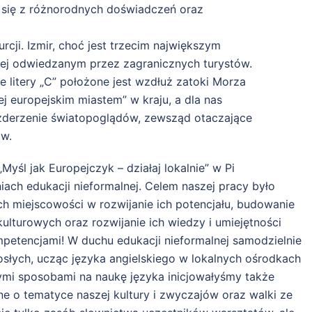
da się z różnorodnych doświadczeń oraz
rcji. Izmir, choć jest trzecim największym
iej odwiedzanym przez zagranicznych turystów.
e litery „C” położone jest wzdłuż zatoki Morza
ej europejskim miastem” w kraju, a dla nas
 zderzenie światopoglądów, zewsząd otaczające
ów.
yśl jak Europejczyk – działaj lokalnie” w Pi
iach edukacji nieformalnej. Celem naszej pracy było
h miejscowości w rozwijanie ich potencjału, budowanie
turowych oraz rozwijanie ich wiedzy i umiejętności
mpetencjami! W duchu edukacji nieformalnej samodzielnie
osłych, ucząc języka angielskiego w lokalnych ośrodkach
awymi sposobami na naukę języka inicjowałyśmy także
e o tematyce naszej kultury i zwyczajów oraz walki ze