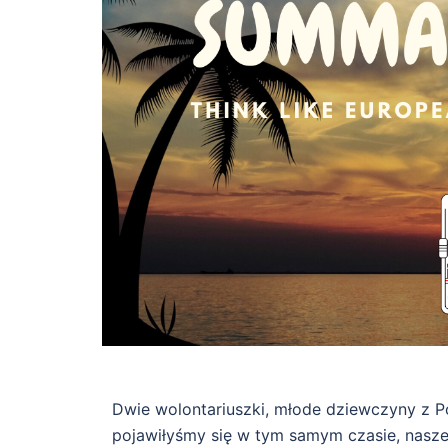
Dwie wolontariuszki, młode dziewczyny z Po
pojawiłyśmy się w tym samym czasie, nasze h