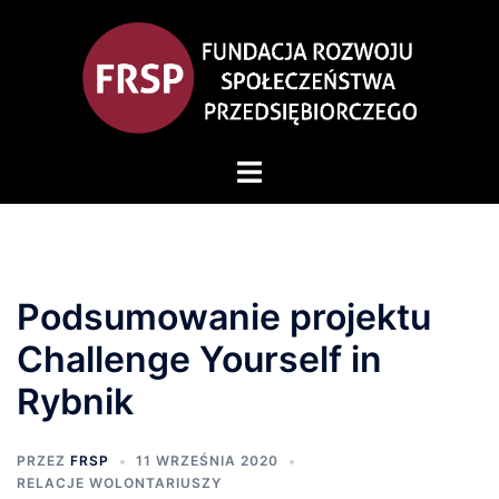
Przejdź
do
treści
Przełącz
menu
Podsumowanie projektu
Challenge Yourself in
Rybnik
PRZEZ
FRSP
11 WRZEŚNIA 2020
RELACJE WOLONTARIUSZY