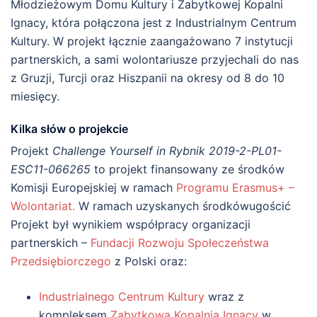
Młodzieżowym Domu Kultury i Zabytkowej Kopalni
Ignacy, która połączona jest z Industrialnym Centrum
Kultury. W projekt łącznie zaangażowano 7 instytucji
partnerskich, a sami wolontariusze przyjechali do nas
z Gruzji, Turcji oraz Hiszpanii na okresy od 8 do 10
miesięcy.
Kilka słów o projekcie
Projekt
Challenge Yourself in Rybnik 2019-2-PL01-
ESC11-066265
to projekt finansowany ze środków
Komisji Europejskiej w ramach
Programu Erasmus+ –
Wolontariat.
W ramach uzyskanych środkówugościć
Projekt był wynikiem współpracy organizacji
partnerskich –
Fundacji Rozwoju Społeczeństwa
Przedsiębiorczego
z Polski oraz:
Industrialnego Centrum Kultury
wraz z
kompleksem
Zabytkową Kopalnią Ignacy
w