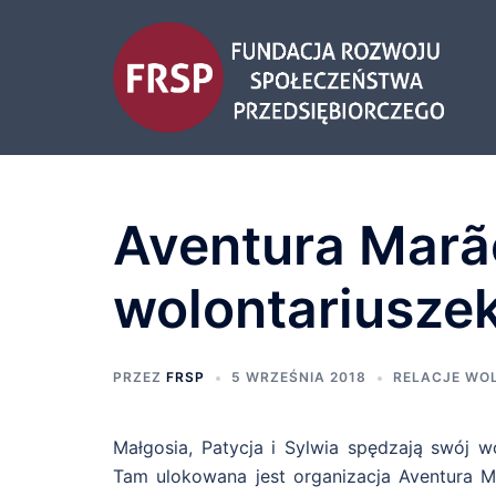
Przejdź
do
treści
Aventura Marão
wolontariuszek
PRZEZ
FRSP
5 WRZEŚNIA 2018
RELACJE WO
Małgosia, Patycja i Sylwia spędzają swój w
Tam ulokowana jest organizacja Aventura M