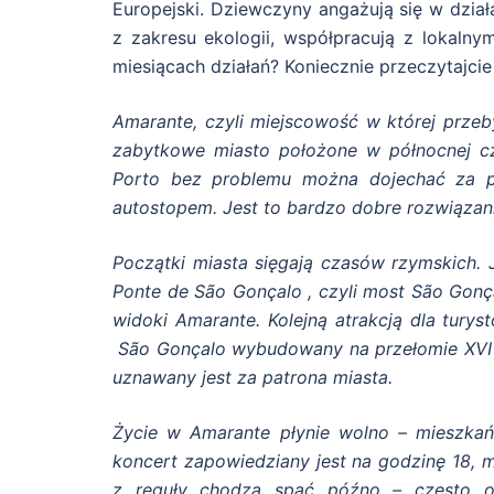
Europejski. Dziewczyny angażują się w działa
z zakresu ekologii, współpracują z lokalny
miesiącach działań? Koniecznie przeczytajcie 
Amarante, czyli miejscowość w której prze
zabytkowe miasto położone w północnej cz
Porto bez problemu można dojechać za po
autostopem. Jest to bardzo dobre rozwiązan
Początki miasta sięgają czasów rzymskich.
Ponte de São Gonçalo , czyli most São Gon
widoki Amarante. Kolejną atrakcją dla tury
São Gonçalo wybudowany na przełomie XVI i
uznawany jest za patrona miasta.
Życie w Amarante płynie wolno – mieszkańc
koncert zapowiedziany jest na godzinę 18, 
z reguły chodzą spać późno – często o