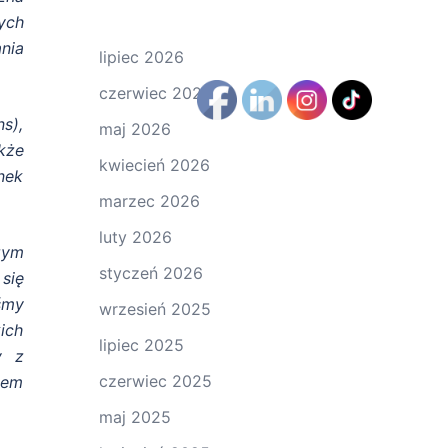
ych
nia
lipiec 2026
czerwiec 2026
s),
maj 2026
kże
kwiecień 2026
nek
marzec 2026
luty 2026
szym
styczeń 2026
się
śmy
wrzesień 2025
ich
lipiec 2025
y z
czerwiec 2025
sem
maj 2025