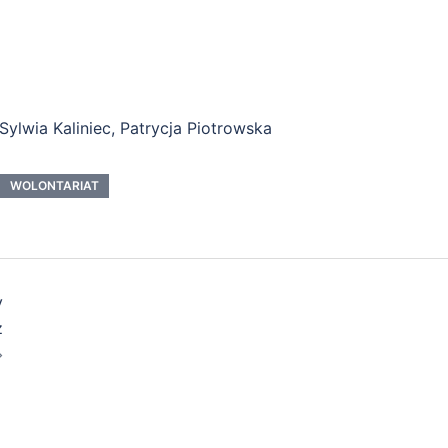
ylwia Kaliniec, Patrycja Piotrowska
WOLONTARIAT
y
z