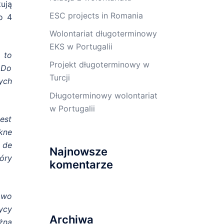
kują
ESC projects in Romania
o 4
Wolontariat długoterminowy
EKS w Portugalii
 to
Projekt długoterminowy w
 Do
Turcji
ych
Długoterminowy wolontariat
w Portugalii
est
kne
 de
Najnowsze
óry
komentarze
owo
ycy
Archiwa
żna