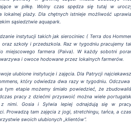
rające w piłkę. Wolny czas spędza się tutaj w urocz
lokalnej plaży. Dla chętnych istnieje możliwość uprawia
alekim sąsiedztwie aquapark.
anie instytucji takich jak sierociniec ( Terra dos Hommen
 oraz szkoły i przedszkola. Raz w tygodniu pracujemy ta
 do miejscowego farmera (Paiva). W każdy sobotni pora
 warzywa i owoce hodowane przez lokalnych farmerów.
woje ulubione instytucje i zajęcia. Dla Patrycji najciekaw
 Hommens, który odwiedza dwa razy w tygodniu. Odczuwa 
 Na tym etapie możemy śmiało powiedzieć, że zbudowali
odczas pracy z dziećmi przyswoić można wiele portugalsk
z nimi. Gosia i Sylwia lepiej odnajdują się w prac
. Prowadzą tam zajęcia z jogi, stretchingu, tańca, a cza
rzystwie swoich ulubionych „klientów”.