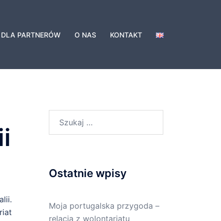
DLA PARTNERÓW
O NAS
KONTAKT
Szukaj:
i
Ostatnie wpisy
ii.
Moja portugalska przygoda –
iat
relacja z wolontariatu