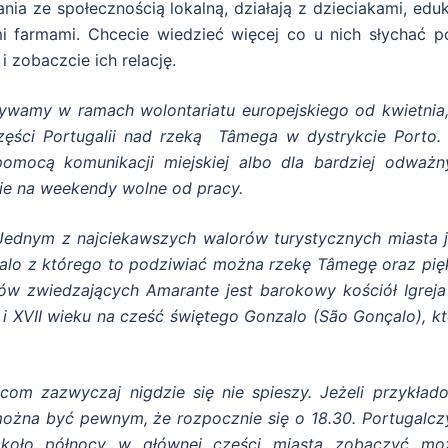
nia ze społecznością lokalną, działają z dzieciakami, edu
mi farmami. Chcecie wiedzieć więcej co u nich słychać p
i zobaczcie ich relację.
bywamy w ramach wolontariatu europejskiego od kwietnia,
ęści Portugalii nad rzeką Tâmega w dystrykcie Porto.
mocą komunikacji miejskiej albo dla bardziej odważn
ie na weekendy wolne od pracy.
 Jednym z najciekawszych walorów turystycznych miasta j
çalo z którego to podziwiać można rzekę Tâmegę oraz pię
stów zwiedzających Amarante jest barokowy kościół Igreja
 XVII wieku na cześć świętego Gonzalo (São Gonçalo), kt
om zazwyczaj nigdzie się nie spieszy. Jeżeli przykład
można być pewnym, że rozpocznie się o 18.30. Portugalcz
koło północy w głównej części miasta zobaczyć mo