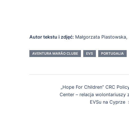
Autor tekstu i zdjęć:
Małgorzata Piastowska, S
AVENTURA MARÃO CLUBE
EVS
PORTUGALIA
Nawigacja
„Hope For Children” CRC Polic
wpisu
Center – relacja wolontariuszy 
EVSu na Cyprze