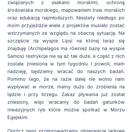
związanych z ssakami morskimi, ochroną
środowiska morskiego, mapowaniem traw morskich
oraz edukacją najmłodszych. Niestety niedługo po
moim przyjeździe wiele z projektów musiało zostać
wstrzymanych ze względu na obecną sytuację. Na
szczęście na wyspie Lipsi na której teraz się
znajduję (Archipelagos ma również bazę na wyspie
Samos) restrykcje nie są aż tak duże, a część z nich
została zniesiona w tym tygodniu i powoli, mam
nadzieję, będziemy wracać do naszych badań.
Pomimo tego, że na razie dalej nie wolno nam
wypływać w morze, mamy dużo do zrobienia na
lądzie i przy brzegu. Zakaz pływania już został
zniesiony, więc wracamy do badań gatunków
inwazyjnych ryb które można spotkać w Morzu
Egejskim.
Oprócz tego przeprowadzamy obserwacje lądowe